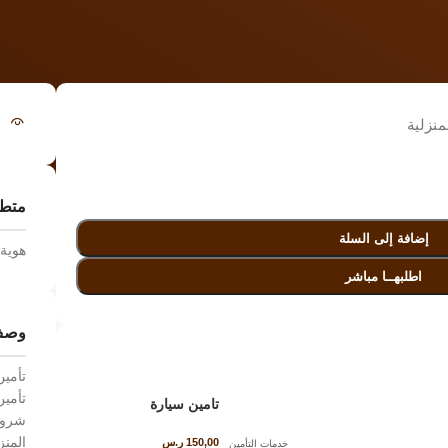
منزلية
متطل
إضافة إلى السلة
هوية 
اطلبهــا مباشر
وصف
تأمين
تأمين
تامين سيارة
شروط 
المنز
150,00
ر.س
خدمات التأمين