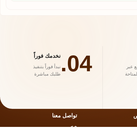
04.
نخدمك فوراً
ع عبر
نبدأ فوراً بتنفيذ
متاحة
طلبك مباشرة
ص
تواصل معنا
التجارية
0552088807