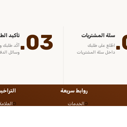
03.
سلة المشتريات
تأكيد الط
اطّلع على طلبك
أكّد طلبك و
داخل سلة المشتريات
وسائل الدف
روابط سريعة
التراخ
الخدمات
العلامة 
الباقات
المركز
ية
الأخبار
شهادة ا
لب
التوظيف
السجل 