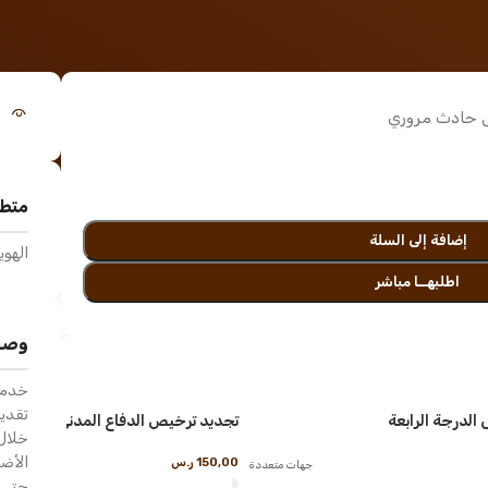
 حادث مروري
متطل
إضافة إلى السلة
الهوي
اطلبهــا مباشر
وصف
خدمة
تقدي
 الدرجة الرابعة
تجديد ترخيص الدفاع المدني
خلال 
الأضر
150,00
ر.س
جهات متعددة
حتى 