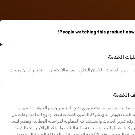
People watching this product now!
بات الخدمة
ة - تقرير الحادث - الايبان البنكي - صورة الاستمارة - التقديرات ان وجدت
 الخدمة
 مطالبة تعويض حادث مروري تتيح للمتضررين من الحوادث المرورية
م طلب تعويض لدى شركة التأمين المختصة بعد وقوع الحادث وذلك من
تقرير فني فوري
فتح
رفع تقرير الحادث والمستندات المطلوبة لمراجعة المطالبة وتقدير قيمة
ار كما تشمل الخدمة متابعة حالة الطلب واستكمال الإجراءات اللازمة
500,00
ر.س
,00
جهات متعددة
جهات متعددة
صرف التعويض وفق الأنظمة المعتمدة في المملكة العربية السعودية.