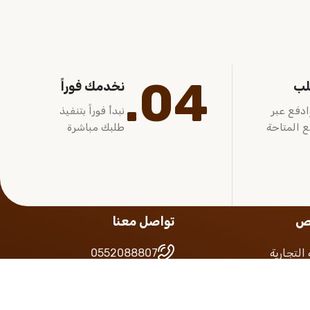
04.
لب
نخدمك فوراً
ادفع عبر
نبدأ فوراً بتنفيذ
ع المتاحة
طلبك مباشرة
يص
تواصل معنا
التجارية
0552088807
 السعودي
0557110419
لضريبة
google map
التجاري
info@alaamal.com.sa