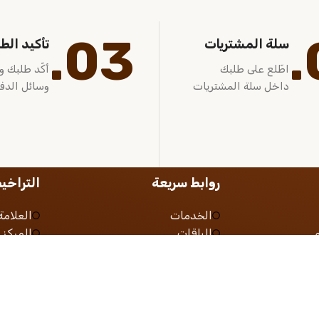
03.
سلة المشتريات
تأكيد الط
اطّلع على طلبك
أكّد طلبك و
داخل سلة المشتريات
وسائل الدف
روابط سريعة
التراخ
الخدمات
العلامة 
الباقات
المركز
ية
الأخبار
شهادة ا
لب
التوظيف
السجل 