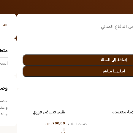
 الدفاع المدني
متطل
إضافة إلى السلة
السجل
اطلبهــا مباشر
وصف
خدمة 
واعتم
مة معتمدة
تقرير فني غير فوري
جاهزي
700,00
ر.س
خدمات السلامة