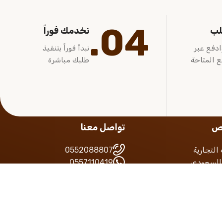
04.
لب
نخدمك فوراً
ادفع عبر
نبدأ فوراً بتنفيذ
ع المتاحة
طلبك مباشرة
يص
تواصل معنا
التجارية
0552088807
 السعودي
0557110419
لضريبة
google map
التجاري
info@alaamal.com.sa