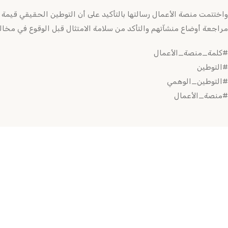
واختتمت منصة الأعمال رسالتها بالتأكيد على أن التوطين الحقيقي قيم
مراجعة أوضاع منشآتهم والتأكد من سلامة الامتثال قبل الوقوع في مخالف
#كلمة_منصة_الأعمال
#التوطين
#التوطين_الوهمي
#منصة_الأعمال
صفحات عامة
تعرف علينا
منصة الأعمال جسرك القانوني للتعامل مع
الشروط والأحكام
المنصات الحكومية بأمان وثقة
سياسة الخصوص