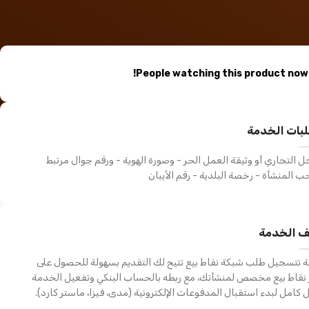
People watching this product now!
بات الخدمة
 التجاري أو وثيقة العمل الحر - وصورة الهوية - ورقم جوال مرتبط
 المنشأة - رخصة البلدية - رقم الأيبان
 الخدمة
 تتسجيل طلب شبكة نقاط بيع تتيح لك التقديم بسهولة للحصول على
المتابعة الإلكترونية للخدمة
باق
 نقاط بيع مخصص لمنشأتك، مع ربطه بالحساب البنكي وتفعيل الخدمة
كامل لبدء استقبال المدفوعات الإلكترونية (مدى، فيزا، ماستر كارد).
300,00
ر.س
,00
خدمات منصة الأعمال
خدمات منصة الأعمال