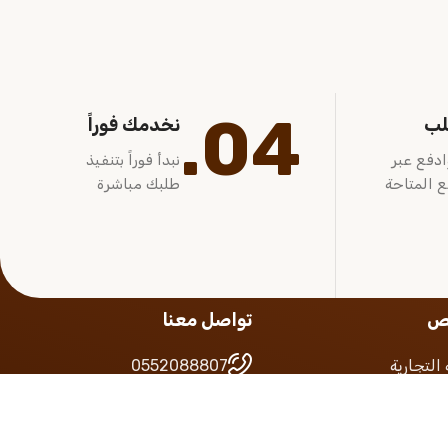
04.
لب
نخدمك فوراً
ادفع عبر
نبدأ فوراً بتنفيذ
ع المتاحة
طلبك مباشرة
يص
تواصل معنا
التجارية
0552088807
 السعودي
0557110419
لضريبة
google map
التجاري
info@alaamal.com.sa