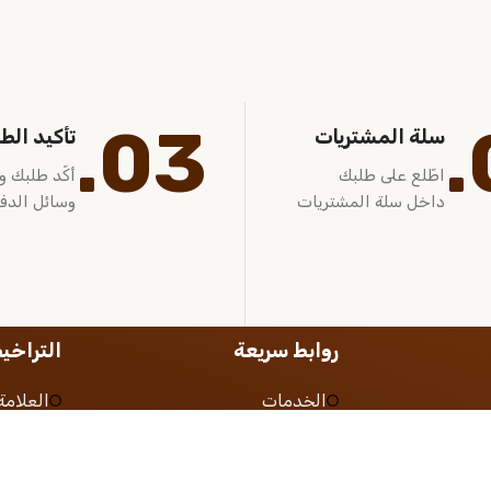
03.
سلة المشتريات
تأكيد الط
اطّلع على طلبك
أكّد طلبك و
داخل سلة المشتريات
وسائل الدف
روابط سريعة
التراخ
الخدمات
العلامة 
الباقات
المركز
ية
الأخبار
شهادة ا
لب
التوظيف
السجل 